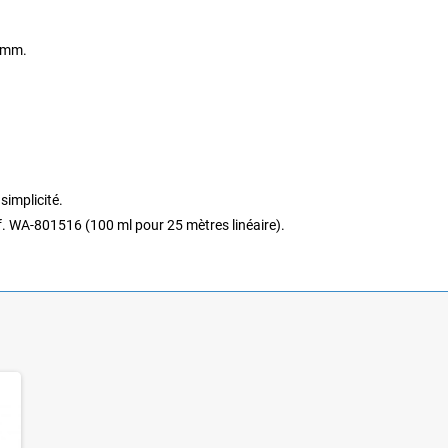
5mm.
simplicité.
éf. WA-801516 (100 ml pour 25 mètres linéaire).