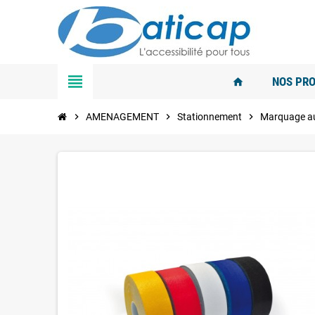
view_headline
NOS PRO
home
chevron_right
AMENAGEMENT
chevron_right
Stationnement
chevron_right
Marquage au