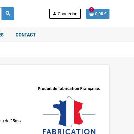
0
search
person
Connexion
0,00 €
ES
CONTACT
Produit de fabrication Française.
eau de 25m x