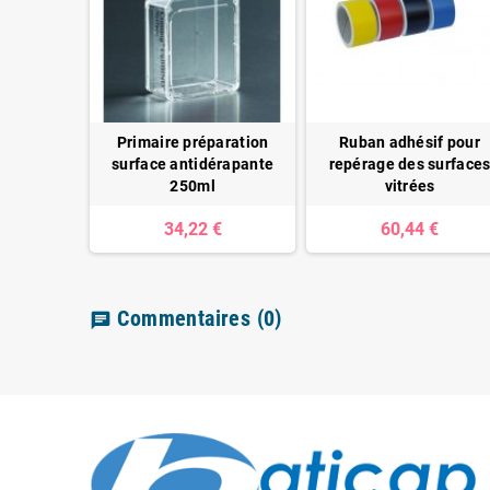
Primaire préparation
Ruban adhésif pour
surface antidérapante
repérage des surface
250ml
vitrées
34,22 €
60,44 €
Commentaires
(0)
chat