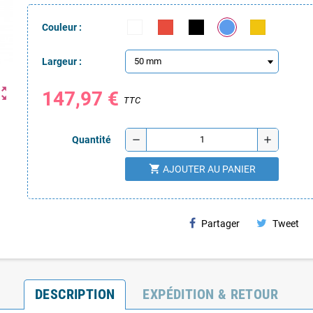
Couleur :
Largeur :
ut_map
147,97 €
TTC
remove
add
Quantité
shopping_cart
AJOUTER AU PANIER
Partager
Tweet
DESCRIPTION
EXPÉDITION & RETOUR