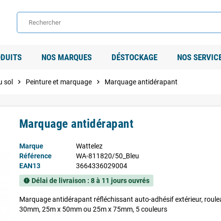
DUITS
NOS MARQUES
DÉSTOCKAGE
NOS SERVIC
 sol
chevron_right
Peinture et marquage
chevron_right
Marquage antidérapant
Marquage antidérapant
Marque
Wattelez
Référence
WA-811820/50_Bleu
EAN13
3664336029004
Délai de livraison : 8 à 11 jours ouvrés
new_releases
Marquage antidérapant réfléchissant auto-adhésif extérieur, roul
30mm, 25m x 50mm ou 25m x 75mm, 5 couleurs