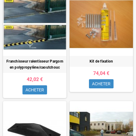
Franchisseur ralentisseur Pargom
Kit de fixation
en polypropylène/caoutchouc
74,04 €
42,02 €
ACHETER
ACHETER