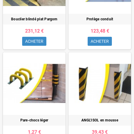
Bouclier blindé plat Pargom
Protège conduit
231,12 €
123,48 €
ACHETER
ACHETER
Pare-chocs léger
ANGL'ISOL en mousse
1,27 €
39,43 €