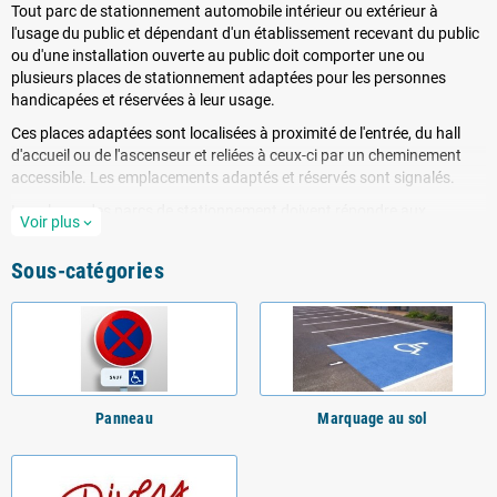
Tout parc de stationnement automobile intérieur ou extérieur à
l'usage du public et dépendant d'un établissement recevant du public
ou d'une installation ouverte au public doit comporter une ou
plusieurs places de stationnement adaptées pour les personnes
handicapées et réservées à leur usage.
Ces places adaptées sont localisées à proximité de l'entrée, du hall
d'accueil ou de l'ascenseur et reliées à ceux-ci par un cheminement
accessible. Les emplacements adaptés et réservés sont signalés.
Les places des parcs de stationnement doivent répondre aux
Voir plus
expand_more
principales dispositions suivantes :
Sous-catégories
2% du nombre total de places prévues pour le public ;
o
être repérer par un marquage au sol ainsi qu'une signalisation
o
verticale ;
correspondre à un espace horizontal au dévers près, inférieur
o
ou égal à 2% ;
la largeur minimale des places adaptées doit être de 3,30 m ;
o
Panneau
Marquage au sol
doit se raccorder sans ressaut de plus de 2 cm au cheminement
o
d'accès à l'entrée du bâtiment ou à l'ascenseur.