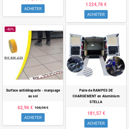
1 224,78 €
ACHETER
ACHETER
-40%
Surface antidérapante - marquage
Paire de RAMPES DE
au sol
CHARGEMENT en Aluminium
STELLA
62,96 €
104,94 €
181,57 €
ACHETER
ACHETER