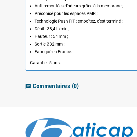
Anti-remontées d'odeurs grâce à la membrane ;
Préconisé pour les espaces PMR ;
Technologie Push FIT : emboîtez, c'est terminé ;
Débit : 38,4 L/min ;
Hauteur : 54 mm ;
Sortie Ø32 mm ;
Fabriqué en France.
Garantie : 5 ans.
Commentaires
(0)
chat