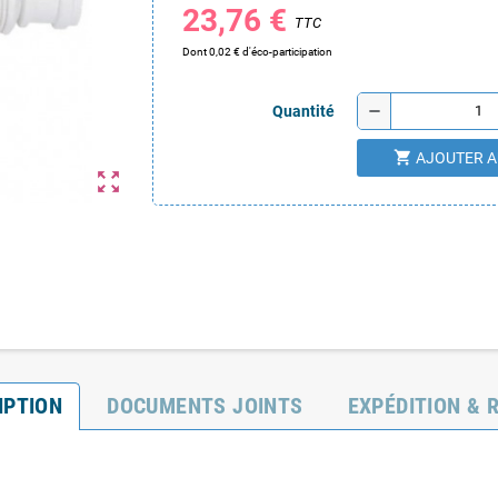
23,76 €
TTC
Dont 0,02 € d'éco-participation
remove
Quantité
shopping_cart
AJOUTER A
zoom_out_map
IPTION
DOCUMENTS JOINTS
EXPÉDITION & 