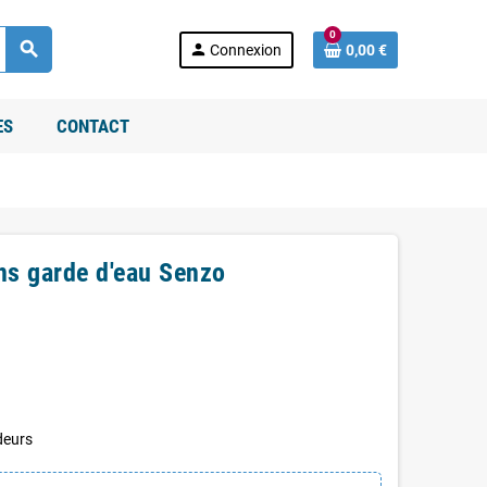
0
search
person
Connexion
0,00 €
ES
CONTACT
ns garde d'eau Senzo
deurs