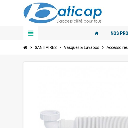
view_headline
NOS PRO
home
chevron_right
SANITAIRES
chevron_right
Vasques & Lavabos
chevron_right
Accessoires