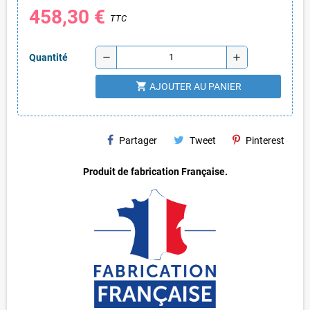
458,30 €
TTC
remove
add
Quantité
shopping_cart
AJOUTER AU PANIER
Partager
Tweet
Pinterest
Produit de fabrication Française.