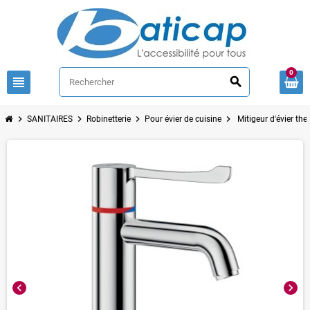
0
view_headline
search
chevron_right
chevron_right
chevron_right
chevron_right
SANITAIRES
Robinetterie
Pour évier de cuisine
Mitigeur d'évier t
chevron_left
chevron_right