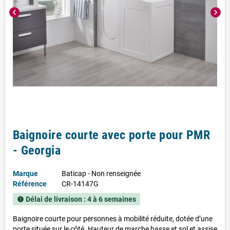
chevron_left
chevron_right
Baignoire courte avec porte pour PMR
- Georgia
Marque
Baticap - Non renseignée
Référence
CR-14147G
Délai de livraison : 4 à 6 semaines
new_releases
Baignoire courte pour personnes à mobilité réduite, dotée d’une
porte située sur le côté. Hauteur de marche basse et sol et assise