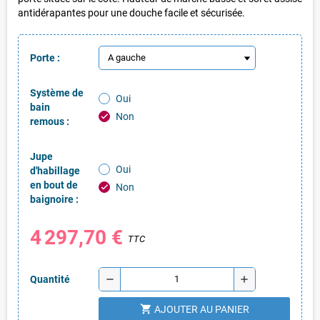
antidérapantes pour une douche facile et sécurisée.
Porte :
Système de
Oui
bain
Non
check
remous :
Jupe
Oui
d'habillage
en bout de
Non
check
baignoire :
4 297,70 €
TTC
remove
add
Quantité
shopping_cart
AJOUTER AU PANIER