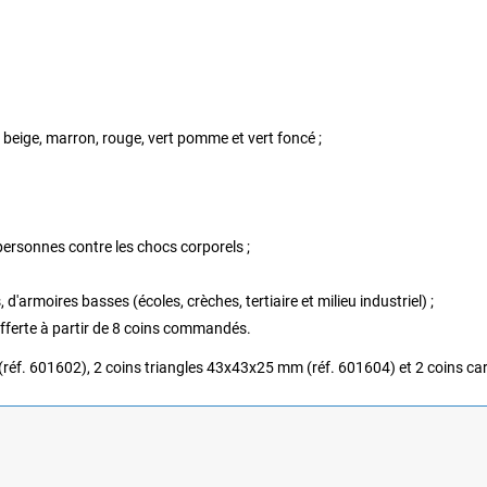
re, beige, marron, rouge, vert pomme et vert foncé ;
personnes contre les chocs corporels ;
 d'armoires basses (écoles, crèches, tertiaire et milieu industriel) ;
 offerte à partir de 8 coins commandés.
réf. 601602), 2 coins triangles 43x43x25 mm (réf. 601604) et 2 coins car