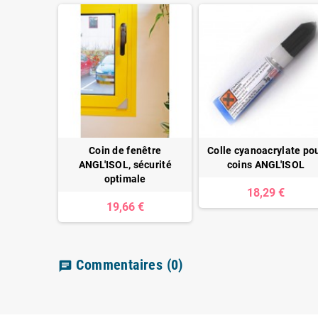
Coin de fenêtre
Colle cyanoacrylate po
ANGL'ISOL, sécurité
coins ANGL'ISOL
optimale
18,29 €
19,66 €
Commentaires
(0)
chat