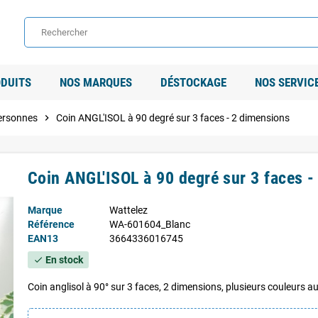
DUITS
NOS MARQUES
DÉSTOCKAGE
NOS SERVIC
personnes
chevron_right
Coin ANGL'ISOL à 90 degré sur 3 faces - 2 dimensions
Coin ANGL'ISOL à 90 degré sur 3 faces -
Marque
Wattelez
Référence
WA-601604_Blanc
EAN13
3664336016745
En stock
check
Coin anglisol à 90° sur 3 faces, 2 dimensions, plusieurs couleurs a