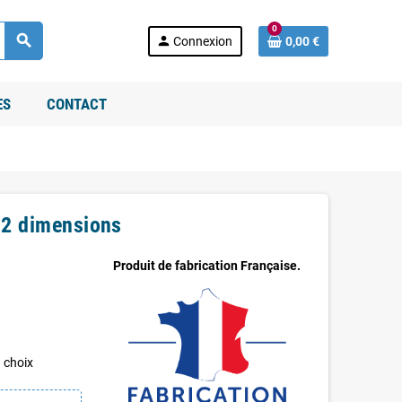
0
search
person
Connexion
0,00 €
ES
CONTACT
 2 dimensions
Produit de fabrication Française.
u choix