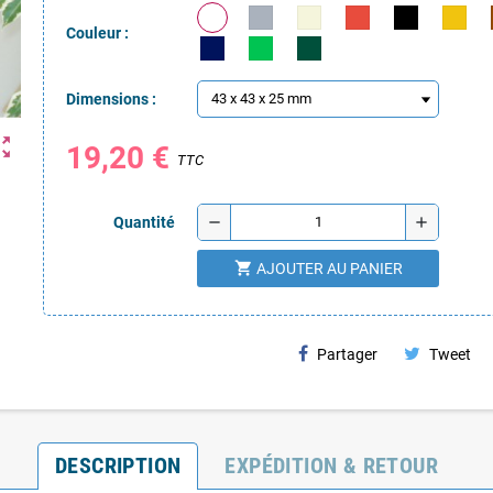
Couleur :
Dimensions :
ut_map
19,20 €
TTC
remove
add
Quantité
shopping_cart
AJOUTER AU PANIER
Partager
Tweet
DESCRIPTION
EXPÉDITION & RETOUR