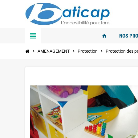
view_headline
NOS PRO
home
chevron_right
AMENAGEMENT
chevron_right
Protection
chevron_right
Protection des 