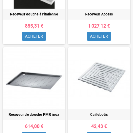
Receveur douche à l'italienne
Receveur Access
855,31 €
1 027,12 €
ACHETER
ACHETER
Receveur de douche PMR inox
Caillebotis
614,00 €
42,43 €