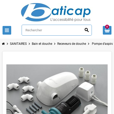
0
view_headline
search
chevron_right
chevron_right
chevron_right
chevron_right
SANITAIRES
Bain et douche
Receveurs de douche
Pompe d’aspira