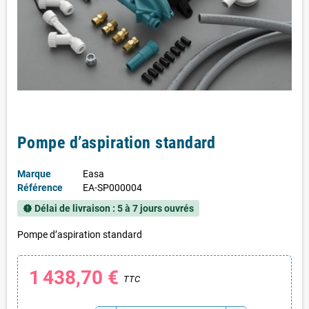
Pompe d’aspiration standard
Marque
Easa
Référence
EA-SP000004
Délai de livraison : 5 à 7 jours ouvrés
new_releases
Pompe d’aspiration standard
1 438,70 €
TTC