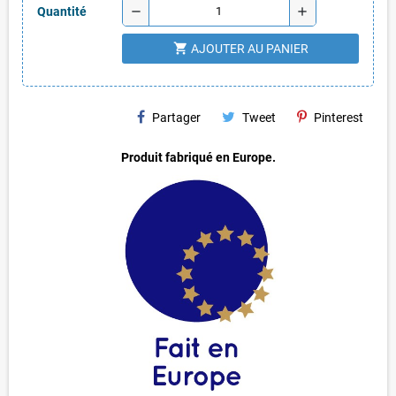
remove
add
Quantité
shopping_cart
AJOUTER AU PANIER
Partager
Tweet
Pinterest
Produit fabriqué en Europe.