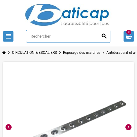
0
view_headline
search
chevron_right
chevron_right
chevron_right
CIRCULATION & ESCALIERS
Repérage des marches
Antidérapant et au
chevron_left
chevron_right