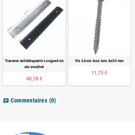
Traverse antidérapante Longueil en
Vis à bois inox torx 4x30 mm
alu anodisé
11,75 €
40,78 €
Commentaires
(0)
chat