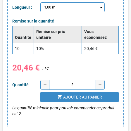
Longueur :
Remise sur la quantité
Remise sur prix
Vous
Quantité
unitaire
économisez
10
10%
20,46 €
20,46 €
TTC
remove
add
Quantité
shopping_cart
AJOUTER AU PANIER
La quantité minimale pour pouvoir commander ce produit
est 2.