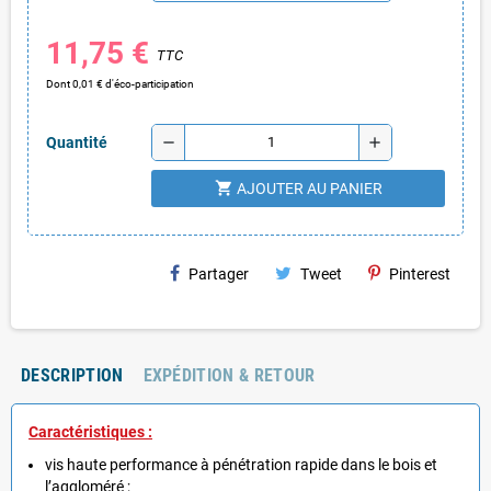
11,75 €
TTC
Dont 0,01 € d'éco-participation
remove
add
Quantité
shopping_cart
AJOUTER AU PANIER
Partager
Tweet
Pinterest
DESCRIPTION
EXPÉDITION & RETOUR
Caractéristiques :
vis haute performance à pénétration rapide dans le bois et
l’aggloméré ;