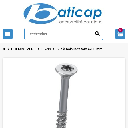
0
view_headline
search
chevron_right
chevron_right
chevron_right
CHEMINEMENT
Divers
Vis à bois inox torx 4x30 mm