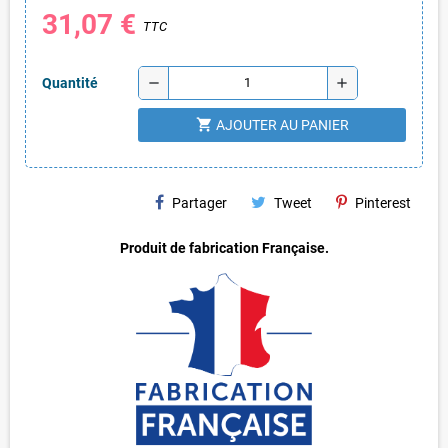
31,07 €
TTC
remove
add
Quantité
shopping_cart
AJOUTER AU PANIER
Partager
Tweet
Pinterest
Produit de fabrication Française.