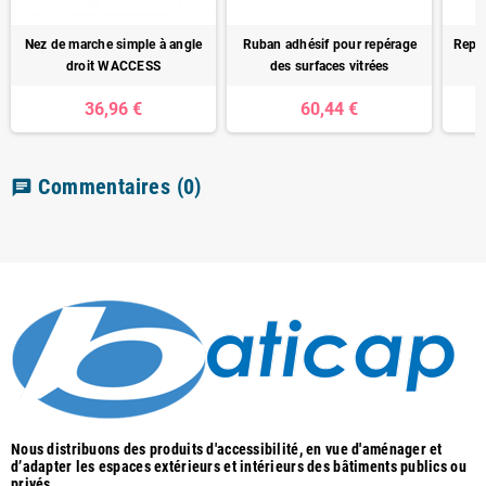
Nez de marche simple à angle
Ruban adhésif pour repérage
Repé
droit WACCESS
des surfaces vitrées
36,96 €
60,44 €
Commentaires
(0)
chat
Nous distribuons des produits d'accessibilité, en vue d'aménager et
d’adapter les espaces extérieurs et intérieurs des bâtiments publics ou
privés.