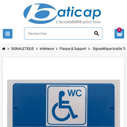
0
view_headline
search
chevron_right
chevron_right
chevron_right
chevron_right
SIGNALETIQUE
Intérieure
Plaque & Support
Signalétique braille To