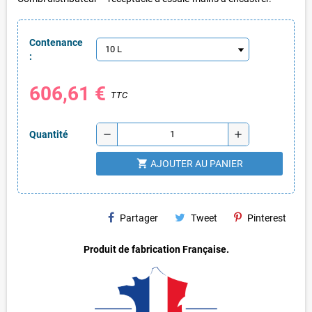
Contenance
:
606,61 €
TTC
remove
add
Quantité
shopping_cart
AJOUTER AU PANIER
Partager
Tweet
Pinterest
Produit de fabrication Française.