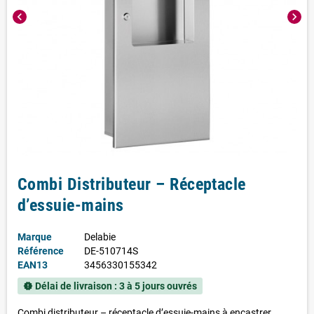
chevron_left
chevron_right
Combi Distributeur – Réceptacle
d’essuie-mains
Marque
Delabie
Référence
DE-510714S
EAN13
3456330155342
Délai de livraison : 3 à 5 jours ouvrés
new_releases
Combi distributeur – réceptacle d’essuie-mains
à encastrer.