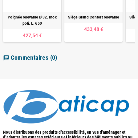
Poignée relevable Ø 32, Inox
Siège Grand Confort relevable
Sièg
poli, L. 650
433,48 €
427,54 €
Commentaires
(0)
chat
Nous distribuons des produits d'accessibilité, en vue d'aménager et
d’adapter les espaces extérieurs et intérieurs des bâtiments publics ou