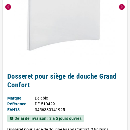
chevron_left
chevron_right
Dosseret pour siège de douche Grand
Confort
Marque
Delabie
Référence
DE-510429
EAN13
3456330141925
Délai de livraison : 3 à 5 jours ouvrés
new_releases
Dosseret pour siège de douche Grand Confort, 2 finitions