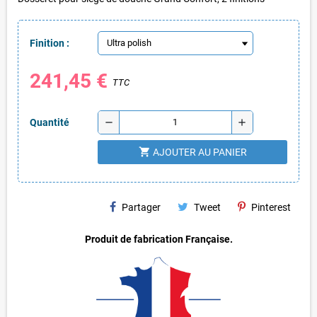
Finition :
241,45 €
TTC
remove
add
Quantité
shopping_cart
AJOUTER AU PANIER
Partager
Tweet
Pinterest
Produit de fabrication Française.