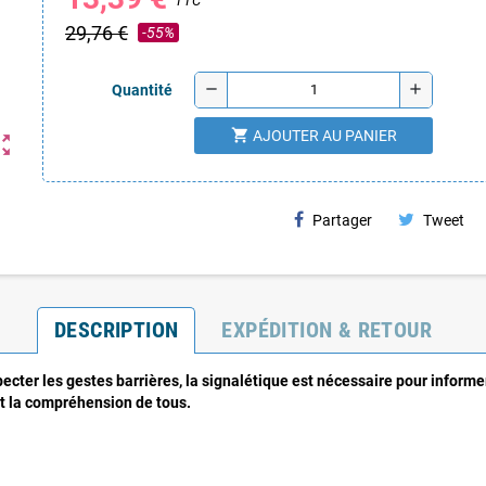
TTC
29,76 €
-55%
remove
add
Quantité
shopping_cart
AJOUTER AU PANIER
ut_map
Partager
Tweet
DESCRIPTION
EXPÉDITION & RETOUR
ecter les gestes barrières, la signalétique est nécessaire pour informe
t la compréhension de tous.