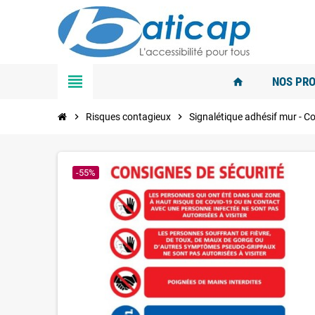
view_headline
NOS PRO
home
chevron_right
Risques contagieux
chevron_right
Signalétique adhésif mur - C
-55%