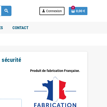
0
search
person
Connexion
0,00 €
ES
CONTACT
 sécurité
Produit de fabrication Française.