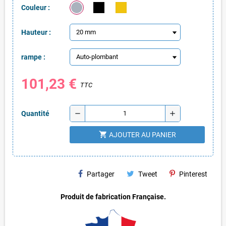
Couleur :
Hauteur :
rampe :
101,23 €
TTC
remove
add
Quantité
shopping_cart
AJOUTER AU PANIER
Partager
Tweet
Pinterest
Produit de fabrication Française.