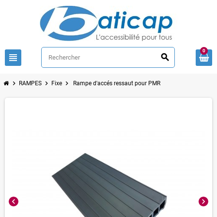
0
view_headline
search
chevron_right
chevron_right
chevron_right
RAMPES
Fixe
Rampe d'accés ressaut pour PMR
chevron_left
chevron_right