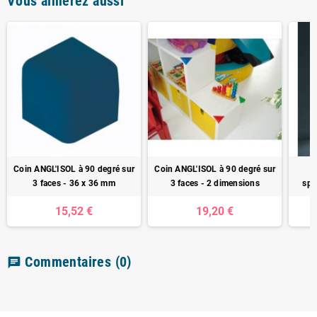
Vous aimerez aussi
Coin ANGL'ISOL à 90 degré sur
Coin ANGL'ISOL à 90 degré sur
P
3 faces - 36 x 36 mm
3 faces - 2 dimensions
spé
15,52 €
19,20 €
Commentaires
(0)
chat