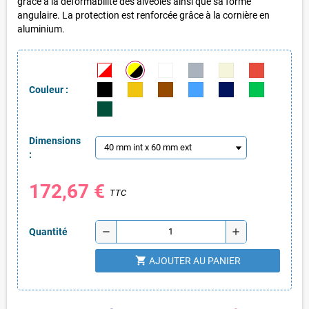
grâce à la déformabilité des alvéoles ainsi que sa forme
angulaire. La protection est renforcée grâce à la cornière en
aluminium.
Couleur :
Dimensions
:
172,67 €
TTC
remove
add
Quantité
shopping_cart
AJOUTER AU PANIER