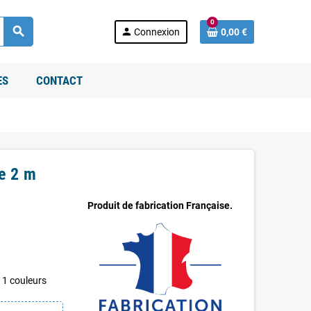
0
search
person
Connexion
0,00 €
ES
CONTACT
e 2 m
Produit de fabrication Française.
11 couleurs