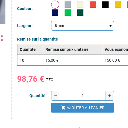
Couleur :
Largeur :
ut_map
Remise sur la quantité
Quantité
Remise sur prix unitaire
Vous écono
10
15,00 €
150,00 €
98,76 €
TTC
remove
add
Quantité
shopping_cart
AJOUTER AU PANIER