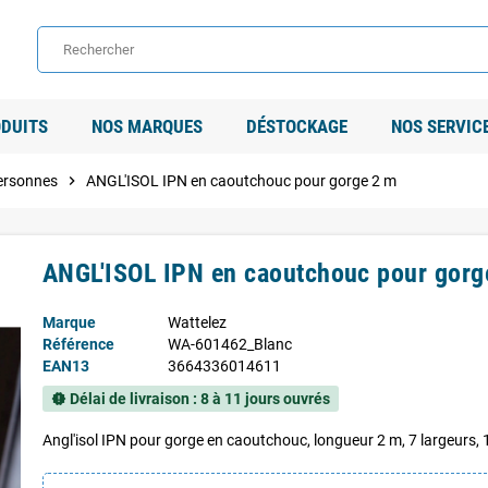
DUITS
NOS MARQUES
DÉSTOCKAGE
NOS SERVIC
personnes
chevron_right
ANGL'ISOL IPN en caoutchouc pour gorge 2 m
ANGL'ISOL IPN en caoutchouc pour gorg
Marque
Wattelez
Référence
WA-601462_Blanc
EAN13
3664336014611
Délai de livraison : 8 à 11 jours ouvrés
new_releases
Angl'isol IPN pour gorge en caoutchouc, longueur 2 m, 7 largeurs, 