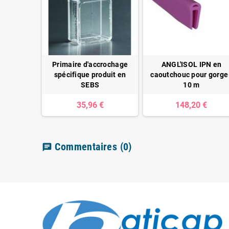
Primaire d'accrochage
ANGL'ISOL IPN en
spécifique produit en
caoutchouc pour gorge 
SEBS
10 m
35,96 €
148,20 €
Commentaires
(0)
chat