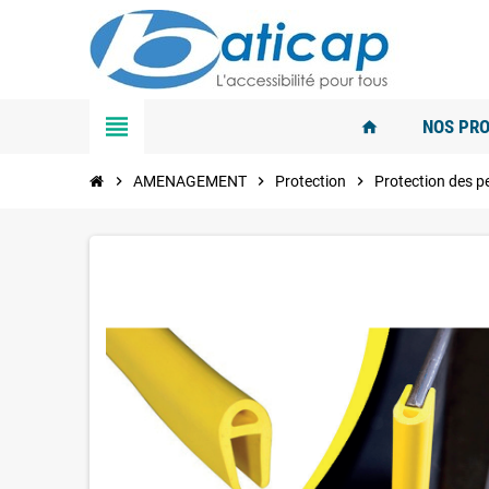
view_headline
NOS PRO
home
chevron_right
AMENAGEMENT
chevron_right
Protection
chevron_right
Protection des 